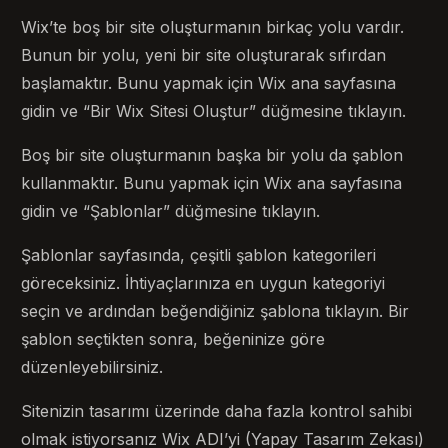
Wix’te boş bir site oluşturmanın birkaç yolu vardır.
Bunun bir yolu, yeni bir site oluşturarak sıfırdan
başlamaktır. Bunu yapmak için Wix ana sayfasına
gidin ve “Bir Wix Sitesi Oluştur” düğmesine tıklayın.
Boş bir site oluşturmanın başka bir yolu da şablon
kullanmaktır. Bunu yapmak için Wix ana sayfasına
gidin ve “Şablonlar” düğmesine tıklayın.
Şablonlar sayfasında, çeşitli şablon kategorileri
göreceksiniz. İhtiyaçlarınıza en uygun kategoriyi
seçin ve ardından beğendiğiniz şablona tıklayın. Bir
şablon seçtikten sonra, beğeninize göre
düzenleyebilirsiniz.
Sitenizin tasarımı üzerinde daha fazla kontrol sahibi
olmak istiyorsanız Wix ADI’yi (Yapay Tasarım Zekası)