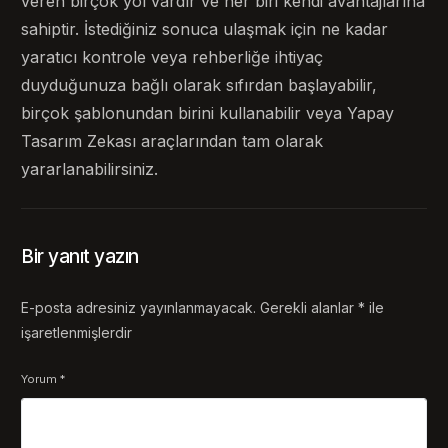
veren birçok yol vardır ve her biri kendi avantajlarına
sahiptir. İstediğiniz sonuca ulaşmak için ne kadar
yaratıcı kontrole veya rehberliğe ihtiyaç
duyduğunuza bağlı olarak sıfırdan başlayabilir,
birçok şablonundan birini kullanabilir veya Yapay
Tasarım Zekası araçlarından tam olarak
yararlanabilirsiniz.
Bir yanıt yazın
E-posta adresiniz yayınlanmayacak.
Gerekli alanlar
*
ile
işaretlenmişlerdir
Yorum
*