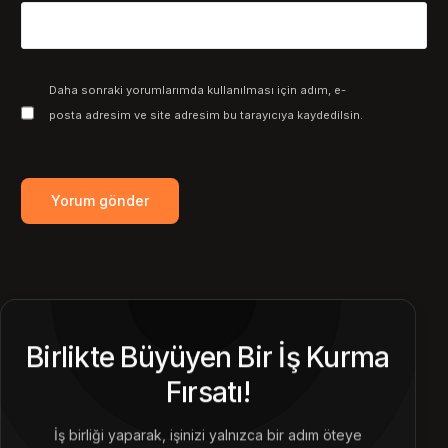
Daha sonraki yorumlarımda kullanılması için adım, e-
posta adresim ve site adresim bu tarayıcıya kaydedilsin.
Birlikte Büyüyen Bir İş Kurma
Fırsatı!
İş birliği yaparak, işinizi yalnızca bir adım öteye