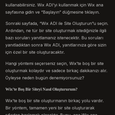
kullanabilirsiniz. Wix ADI’yi kullanmak için Wix ana
sayfasına gidin ve “Başlayın” düğmesine tıklayın.
Sonraki sayfada, “Wix ADI ile Site Oluşturun”u seçin.
Ardından, ne tür bir site oluşturmak istediğinizle ilgili
bazı soruları yanıtlamanız istenecektir. Bu soruları
yanıtladıktan sonra Wix ADI, yanıtlarınıza göre sizin
için özel bir site oluşturacaktır.
Hangi yöntemi seçerseniz seçin, Wix’te boş bir site
oluşturmak kolaydır ve sadece birkaç dakikanızı alır.
Öyleyse neden bugün denemiyorsunuz?
Wix’te Boş Bir Siteyi Nasıl Oluştururum?
Wix’te boş bir site oluşturmanın birkaç yolu vardır.
Bir yöntem, tamamen yeni bir site oluşturarak
sıfırdan başlamak olacaktır. Bunu, ana Wix ana