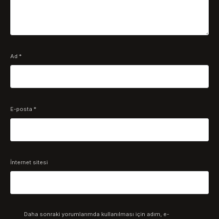
Ad
*
E-posta
*
İnternet sitesi
Daha sonraki yorumlarımda kullanılması için adım, e-