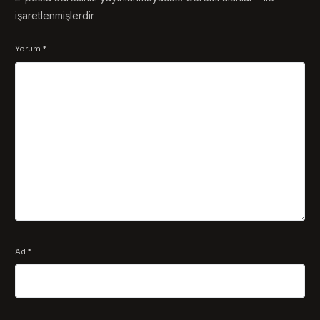
işaretlenmişlerdir
Yorum
*
Ad
*