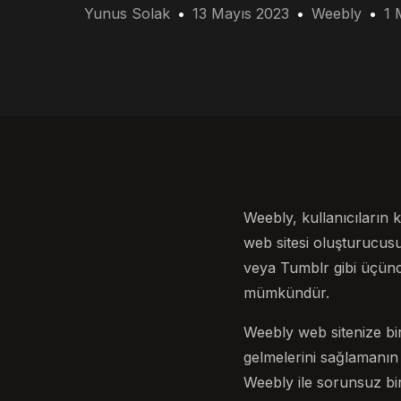
Yunus Solak
13 Mayıs 2023
Weebly
1 
Weebly, kullanıcıların 
web sitesi oluşturucus
veya Tumblr gibi üçünc
mümkündür.
Weebly web sitenize bir 
gelmelerini sağlamanın
Weebly ile sorunsuz bir