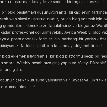
nuzu oluşturmak kolaydır ve sadece birkaç dakikanızı alır.
ir blog başlatmayı düşünüyorsanız, birkaç şeyin farkında ol
bırak web sitesi oluşturucusudur, bu da blog yazmak için öz
og gönderileri eklemekte zorlanabilirsiniz ve blogunuz WordP
adar profesyonel görünmeyebilir. Ayrıca Weebly, blog yaza
a e-posta abonelik formları gibi herhangi bir yerleşik öze
diyseniz, farklı bir platform kullanmayı düşünebilirsiniz.
 blog eklemek istiyorsanız, bir blog platformu seçip bir he
n sonra, Weebly hesabınıza giriş yapın ve “Siteyi Düzenle” 
ümüne gidin.
odunu “İçerik” kutusuna yapıştırın ve “Kaydet ve Çık”ı tıkla
r durumda olmalıdır!