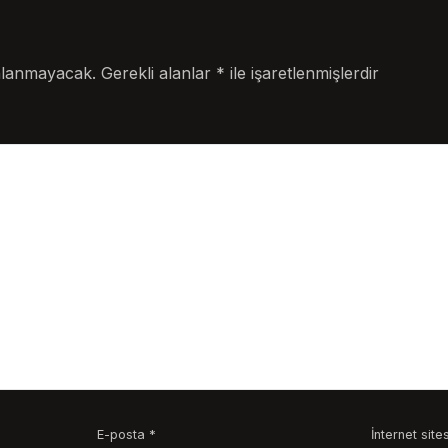
nlanmayacak.
Gerekli alanlar
*
ile işaretlenmişlerdir
E-posta
*
İnternet sites