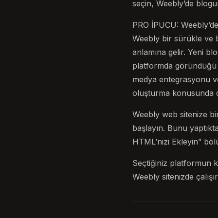
seçin, Weebly’de blogu
PRO İPUCU: Weebly’de b
Weebly bir sürükle ve 
anlamına gelir. Yeni bl
platformda göründüğü k
medya entegrasyonu vey
oluşturma konusunda cid
Weebly web sitenize bir
başlayın. Bunu yaptıkta
HTML’nizi Ekleyin” böl
Seçtiğiniz platformun k
Weebly sitenizde çalışı