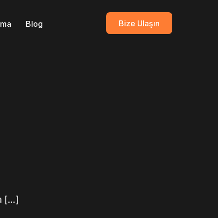
Bize Ulaşın
ırma
Blog
a […]