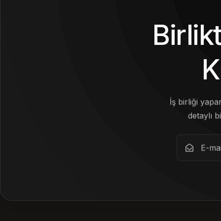
Birli
K
İş birliği yap
detaylı bi