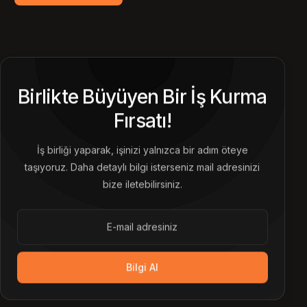
Birlikte Büyüyen Bir İş Kurma
Fırsatı!
İş birliği yaparak, işinizi yalnızca bir adım öteye
taşıyoruz. Daha detaylı bilgi isterseniz mail adresinizi
bize iletebilirsiniz.
Bilgi Al