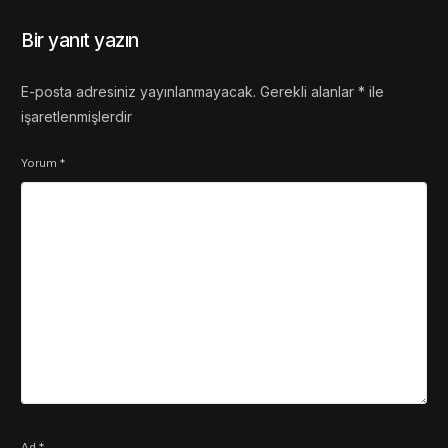
Bir yanıt yazın
E-posta adresiniz yayınlanmayacak.
Gerekli alanlar
*
ile
işaretlenmişlerdir
Yorum
*
Ad
*