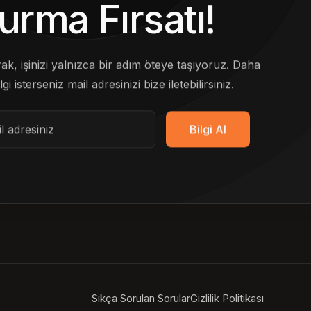
urma Fırsatı!
arak, işinizi yalnızca bir adım öteye taşıyoruz. Daha
lgi isterseniz mail adresinizi bize iletebilirsiniz.
Bilgi Al
Sıkça Sorulan Sorular
Gizlilik Politikası