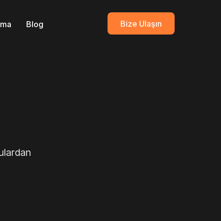
Bize Ulaşın
ırma
Blog
culardan