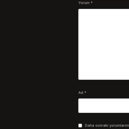
Yorum
*
Ad
*
Daha sonraki yorumlarımd