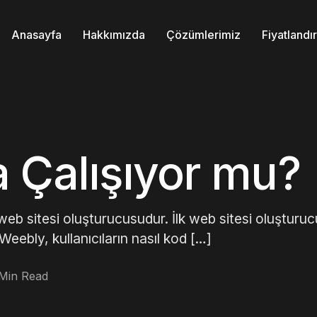
Anasayfa
Hakkımızda
Çözümlerimiz
Fiyatland
 Çalışıyor mu?
 web sitesi oluşturucusudur. İlk web sitesi oluşturu
 Weebly, kullanıcıların nasıl kod […]
 Min Read