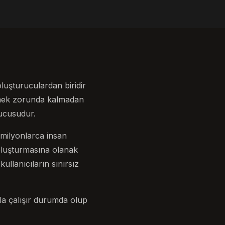
oluşturuculardan biridir
ilmek zorunda kalmadan
rucusudur.
 milyonlarca insan
 oluşturmasına olanak
ullanıcıların sınırsız
a çalışır durumda olup