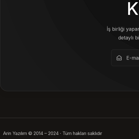
K
İş birliği yap
detaylı bi
Arin Yazılım © 2014 – 2024 · Tüm hakları saklıdır