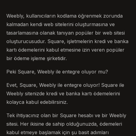
Weebly, kullanıcıların kodlama öğrenmek zorunda
kalmadan kendi web sitelerini oluşturmasına ve
tasarlamasına olanak tanıyan popüler bir web sitesi
oluşturucusudur. Square, işletmelerin kredi ve banka
kartı ödemelerini kabul etmesine izin veren popüler
bir ödeme işleme şirketidir.
Peki Square, Weebly ile entegre oluyor mu?
Evet, Square, Weebly ile entegre oluyor! Square ile
Weebly sitenizde kredi ve banka kartı ödemelerini
kolayca kabul edebilirsiniz.
Tek ihtiyacınız olan bir Square hesabı ve bir Weebly
sitesi. Her ikisine de sahip olduğunuzda, ödemeleri
kabul etmeye başlamak için şu basit adımları