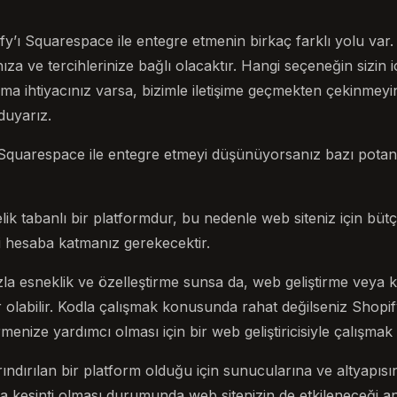
y’ı Squarespace ile entegre etmenin birkaç farklı yolu var
nıza ve tercihlerinize bağlı olacaktır. Hangi seçeneğin sizin 
ma ihtiyacınız varsa, bizimle iletişime geçmekten çekinmeyi
uyarız.
quarespace ile entegre etmeyi düşünüyorsanız bazı potans
elik tabanlı bir platformdur, bu nedenle web siteniz için büt
ni hesaba katmanız gerekecektir.
azla esneklik ve özelleştirme sunsa da, web geliştirme veya
r olabilir. Kodla çalışmak konusunda rahat değilseniz Shop
enize yardımcı olması için bir web geliştiricisiyle çalışmak is
dırılan bir platform olduğu için sunucularına ve altyapısın
ya kesinti olması durumunda web sitenizin de etkileneceği an