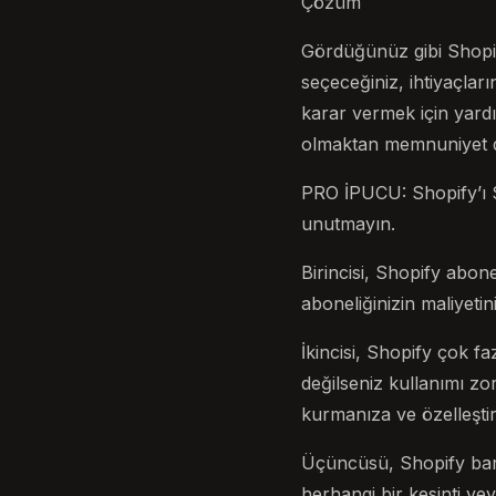
Çözüm
Gördüğünüz gibi Shopif
seçeceğiniz, ihtiyaçları
karar vermek için yardı
olmaktan memnuniyet d
PRO İPUCU: Shopify’ı S
unutmayın.
Birincisi, Shopify abon
aboneliğinizin maliyeti
İkincisi, Shopify çok f
değilseniz kullanımı zo
kurmanıza ve özelleştirm
Üçüncüsü, Shopify barın
herhangi bir kesinti ve