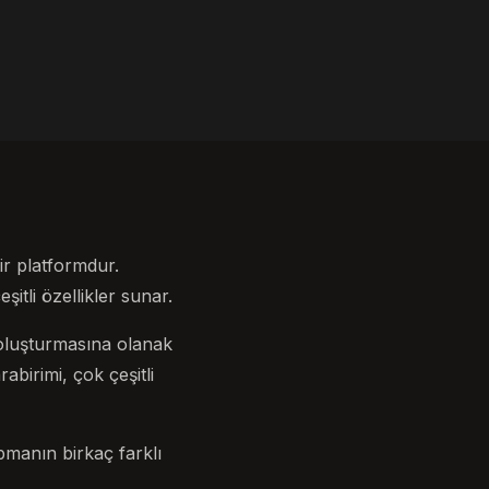
ir platformdur.
şitli özellikler sunar.
 oluşturmasına olanak
abirimi, çok çeşitli
pmanın birkaç farklı