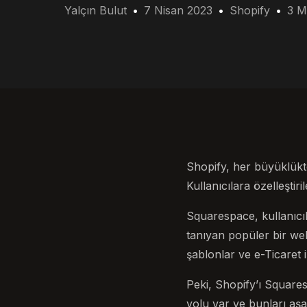
Yalçın Bulut
7 Nisan 2023
Shopify
3 M
Shopify, her büyüklükte
Kullanıcılara özelleştiri
Squarespace, kullanıcı
tanıyan popüler bir web 
şablonlar ve e-Ticaret i
Peki, Shopify’ı Squares
yolu var ve bunları aşa