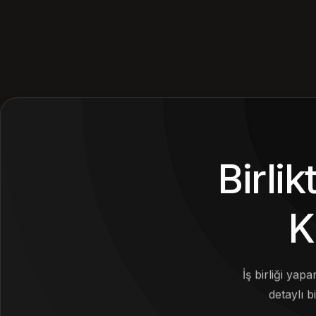
Birli
K
İş birliği yap
detaylı bi