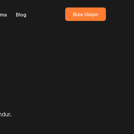
Bize Ulaşın
ırma
Blog
mdur.