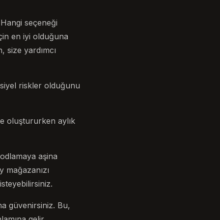
. Hangi seçeneği
için en iyi olduğuna
n, size yardımcı
iyel riskler olduğunu
çe oluştururken aylık
 kodlamaya aşina
ify mağazanızı
teyebilirsiniz.
a güvenirsiniz. Bu,
lamına gelir.