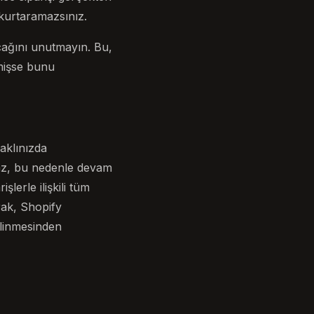
i kurtaramazsınız.
ıracağını unutmayın. Bu,
nmişse bunu
aklınızda
amaz, bu nedenle devam
şlerle ilişkili tüm
arak, Shopify
ilinmesinden