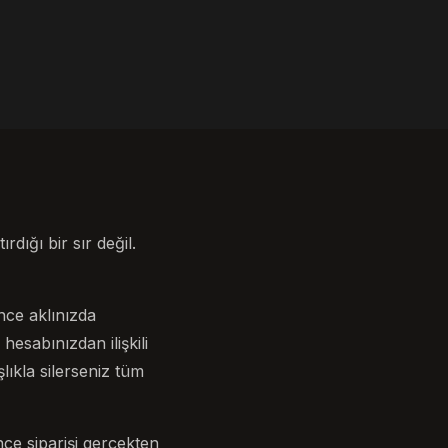
rdığı bir sır değil.
nce aklınızda
hesabınızdan ilişkili
şlıkla silerseniz tüm
nce siparişi gerçekten