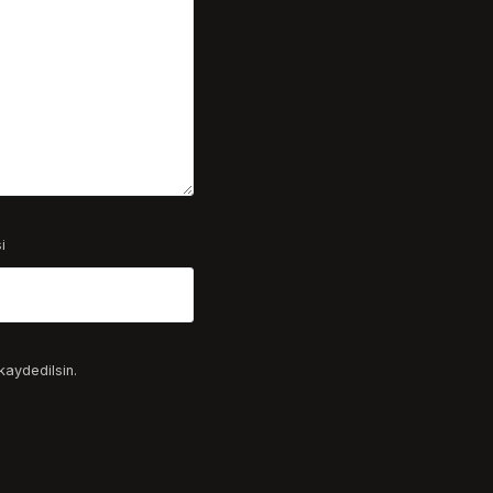
i
kaydedilsin.