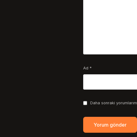
Ad
*
Daha sonraki yorumlarımd