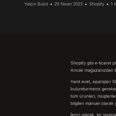
Yalçın Bulut
29 Nisan 2023
Shopify
1 
Shopify gibi e-ticaret pl
Ancak mağazanızdan bir 
Yanıt evet, siparişler
bulundurmanız gereken bi
tüm ürünleri, müşteriler
bilgileri manuel olarak
İkinci olarak, bir sipar