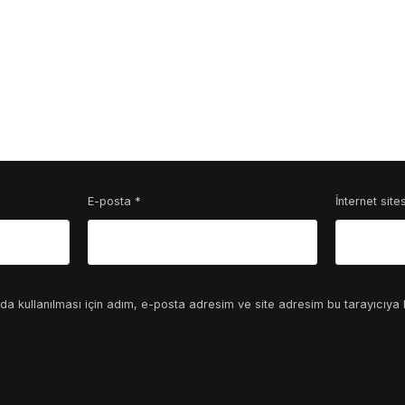
E-posta
*
İnternet sites
a kullanılması için adım, e-posta adresim ve site adresim bu tarayıcıya 