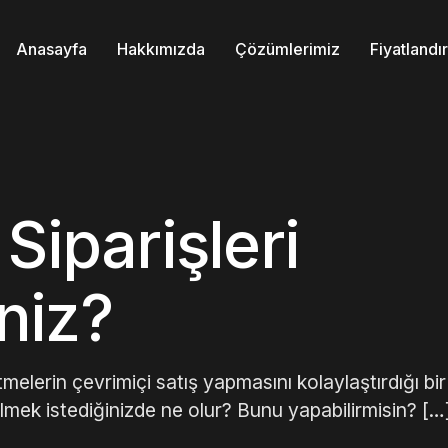
Anasayfa
Hakkımızda
Çözümlerimiz
Fiyatland
Siparişleri
iniz?
tmelerin çevrimiçi satış yapmasını kolaylaştırdığı bir 
ilmek istediğinizde ne olur? Bunu yapabilirmisin? […