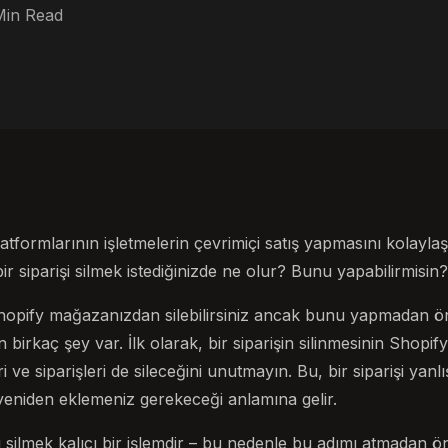
Min Read
atformlarının işletmelerin çevrimiçi satış yapmasını kolaylaştı
siparişi silmek istediğinizde ne olur? Bunu yapabilirmisin?
i Shopify mağazanızdan silebilirsiniz ancak bunu yapmadan ö
rkaç şey var. İlk olarak, bir siparişin silinmesinin Shopify 
i ve siparişleri de sileceğini unutmayın. Bu, bir siparişi yanlı
 yeniden eklemeniz gerekeceği anlamına gelir.
işi silmek kalıcı bir işlemdir – bu nedenle bu adımı atmadan ö