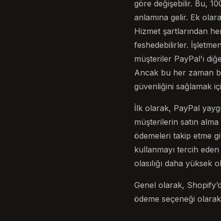
göre değişebilir. Bu, 1
anlamına gelir. Ek olar
Hizmet şartlarından her
feshedebilirler. İşletm
müşteriler PayPal’ı diğ
Ancak bu her zaman bö
güvenliğini sağlamak iç
İlk olarak, PayPal yay
müşterilerin satın alma 
ödemeleri takip etme gib
kullanmayı tercih eden
olasılığı daha yüksek ol
Genel olarak, Shopify’d
ödeme seçeneği olarak s