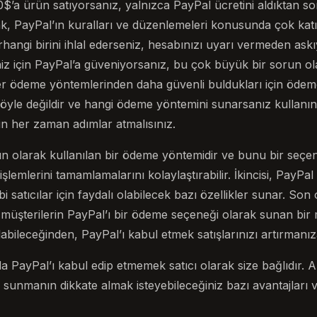
00$’a ürün satıyorsanız, yalnızca PayPal ücretini aldıktan s
ak, PayPal’ın kuralları ve düzenlemeleri konusunda çok katı
hangi birini ihlal ederseniz, hesabınızı uyarı vermeden askıy
eniz için PayPal’a güveniyorsanız, bu çok büyük bir sorun ola
er ödeme yöntemlerinden daha güvenli buldukları için ödeme
yle değildir ve hangi ödeme yöntemini sunarsanız kullanı
in her zaman adımlar atmalısınız.
gın olarak kullanılan bir ödeme yöntemidir ve bunu bir seç
işlemlerini tamamlamalarını kolaylaştırabilir. İkincisi, PayP
i satıcılar için faydalı olabilecek bazı özellikler sunar. Son
 müşterilerin PayPal’ı bir ödeme seçeneği olarak sunan bi
abileceğinden, PayPal’ı kabul etmek satışlarınızı artırmanıza
a PayPal’ı kabul edip etmemek satıcı olarak size bağlıdır. A
unmanın dikkate almak isteyebileceğiniz bazı avantajları v