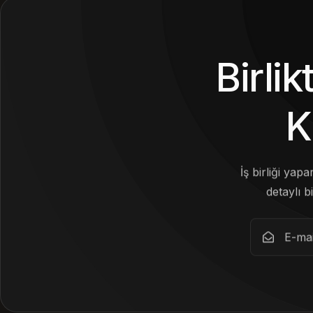
Birli
K
İş birliği yap
detaylı bi