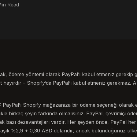
Min Read
larak, ödeme yöntemi olarak PayPal’ı kabul etmeniz gerekip
Yanıt hayırdır – Shopify’da PayPal’ı kabul etmeniz gerekmez
ayPal’ı Shopify mağazanıza bir ödeme seçeneği olarak 
le birkaç şeyin farkında olmalısınız. PayPal, çevrimiçi öd
ak bazı dezavantajları vardır. Her şeyden önce, PayPal her iş
klaşık %2,9 + 0,30 ABD dolarıdır, ancak bulunduğunuz ülke