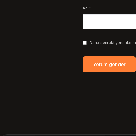
Ad
*
Daha sonraki yorumlarımd