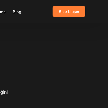
Bize Ulaşın
ırma
Blog
ğini