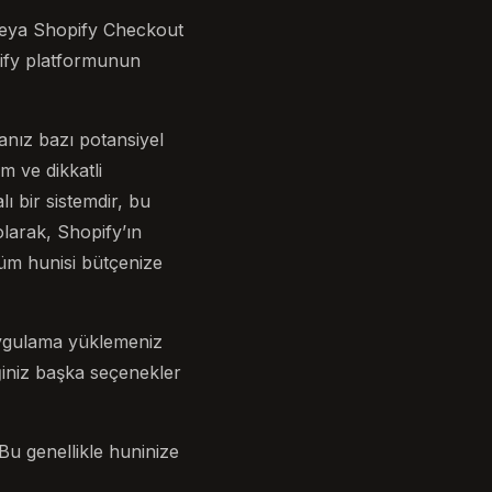
 veya Shopify Checkout
pify platformunun
nız bazı potansiyel
 ve dikkatli
ı bir sistemdir, bu
olarak, Shopify’ın
şüm hunisi bütçenize
uygulama yüklemeniz
ğiniz başka seçenekler
Bu genellikle huninize