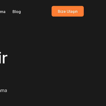
Bize Ulaşın
ırma
Blog
ir
lama