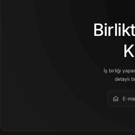
Birli
K
İş birliği yap
detaylı bi