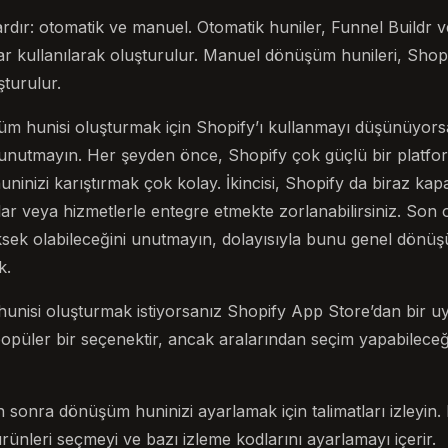
vardır: otomatik ve manuel. Otomatik huniler, Funnel Buildr
lar kullanılarak oluşturulur. Manuel dönüşüm hunileri, Sho
şturulur.
 hunisi oluşturmak için Shopify’ı kullanmayı düşünüyorsa
unutmayın. Her şeyden önce, Shopify çok güçlü bir platform
nizi karıştırmak çok kolay. İkincisi, Shopify da biraz kapal
ar veya hizmetlerle entegre etmekte zorlanabilirsiniz. Son 
üksek olabileceğini unutmayın, dolayısıyla bunu genel dönü
k.
unisi oluşturmak istiyorsanız Shopify App Store’dan bir 
 popüler bir seçenektir, ancak aralarından seçim yapabilece
sonra dönüşüm huninizi ayarlamak için talimatları izleyin. 
ürünleri seçmeyi ve bazı izleme kodlarını ayarlamayı içerir.