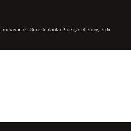
nlanmayacak.
Gerekli alanlar
*
ile işaretlenmişlerdir