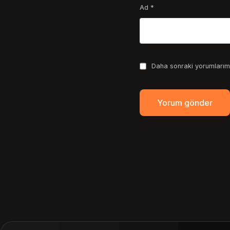
Ad
*
Daha sonraki yorumlarımd