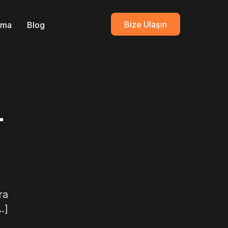
Bize Ulaşın
ırma
Blog
r
ra
…]