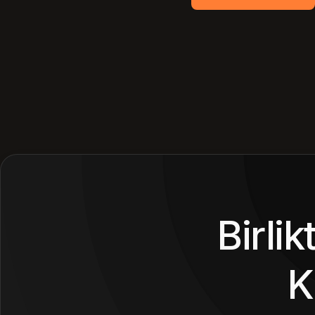
Birli
K