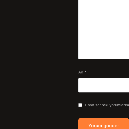
Ad
*
Daha sonraki yorumlarımd