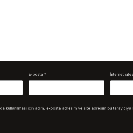
E-posta
*
İnternet sites
a kullanılması için adım, e-posta adresim ve site adresim bu tarayıcıya 