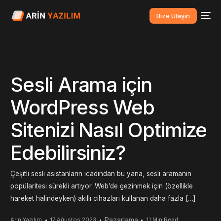
Bize Ulaşın
Sesli Arama için
WordPress Web
Sitenizi Nasıl Optimize
Edebilirsiniz?
Çeşitli sesli asistanların icadından bu yana, sesli aramanın
popülaritesi sürekli artıyor. Web’de gezinmek için (özellikle
hareket halindeyken) akıllı cihazları kullanan daha fazla […]
Pazarlama
Arin Yazılım
17 Ağustos 2023
11 Min Read