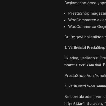
Başlamadan önce yapm
PrestaShop mağazanı
WooCommerce eklenti
WooCommerce Geçiş A
Bu üç şeyi hallettikten
1. Verilerinizi PrestaShop
İlk adım, verilerinizi 
. 
ticaret > Veri Yönetimi
PrestaShop Veri Yöneti
2. Verilerinizi WooComme
Bir sonraki adım, veri
. Buradan, 
> İçe Aktar”