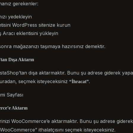
anız gerekenler:
zı yedekleyin
sini WordPress sitenize kurun
racı eklentisini yükleyin
 sonra mağazanızı taşımaya hazırsınız demektir.
’tan Dışa Aktarın
PrestaShop’tan dışa aktarmaktır. Bunu şu adrese giderek yapab
Buradan, seçmek isteyeceksiniz
.
“İhracat”
mi Sayfası
rce’e Aktarın
lerinizi WooCommerce’e aktarmaktır. Bunu şu adrese giderek 
“WooCommerce” ithalatçısını seçmek isteyeceksiniz.