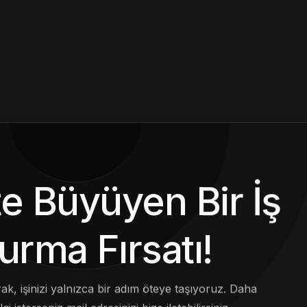
kte Büyüyen Bir İş
urma Fırsatı!
arak, işinizi yalnızca bir adım öteye taşıyoruz. Daha