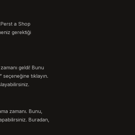
e Perst a Shop
niz gerektiği
 zamanı geldi! Bunu
seçeneğine tıklayın.
ayabilirsiniz.
rlama zamanı. Bunu,
abilirsiniz. Buradan,