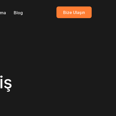
Bize Ulaşın
ırma
Blog
iş