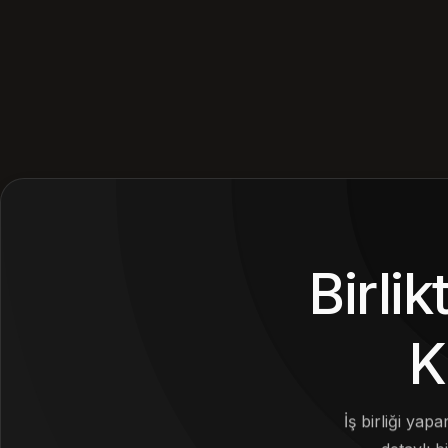
Birli
K
İş birliği yap