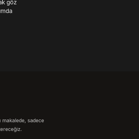
ak göz
dımda
u makalede, sadece
ereceğiz.