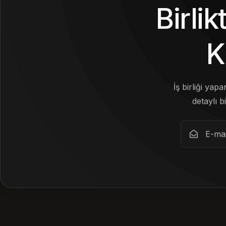
Birli
K
İş birliği yap
detaylı bi