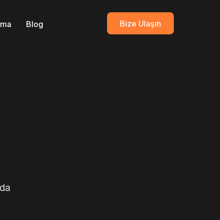
Bize Ulaşın
ırma
Blog
nda