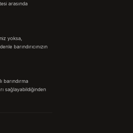
tesi arasında
iniz yoksa,
enle barındırıcınızın
lı barındırma
rı sağlayabildiğinden