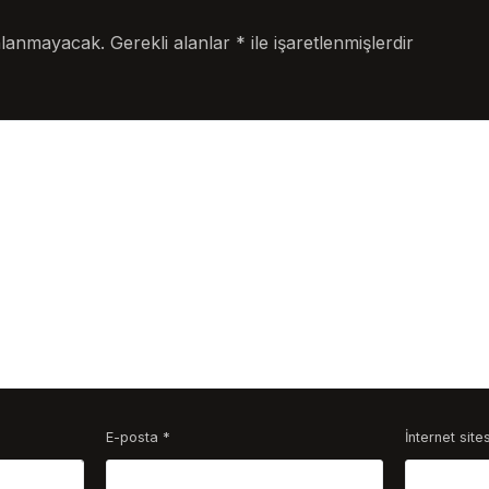
nlanmayacak.
Gerekli alanlar
*
ile işaretlenmişlerdir
E-posta
*
İnternet sites