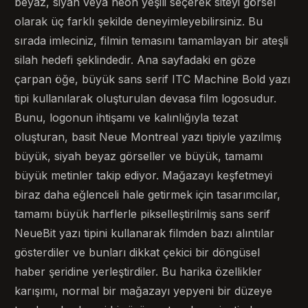
beyaz, siyah veya neon yeşili seçerek siteyi görsel
olarak üç farklı şekilde deneyimleyebilirsiniz. Bu
sırada imleciniz, filmin temasını tamamlayan bir ateşli
silah hedefi şeklindedir. Ana sayfadaki en göze
çarpan öğe, büyük sans serif ITC Machine Bold yazı
tipi kullanılarak oluşturulan devasa film logosudur.
Bunu, logonun ihtişamı ve kalınlığıyla tezat
oluşturan, basit Neue Montreal yazı tipiyle yazılmış
büyük, siyah beyaz görseller ve büyük, tamamı
büyük metinler takip ediyor. Mağazayı keşfetmeyi
biraz daha eğlenceli hale getirmek için tasarımcılar,
tamamı büyük harflerle pikselleştirilmiş sans serif
NeueBit yazı tipini kullanarak filmden bazı alıntılar
gösterdiler ve bunları dikkat çekici bir döngüsel
haber şeridine yerleştirdiler. Bu harika özellikler
karışımı, normal bir mağazayı yepyeni bir düzeye