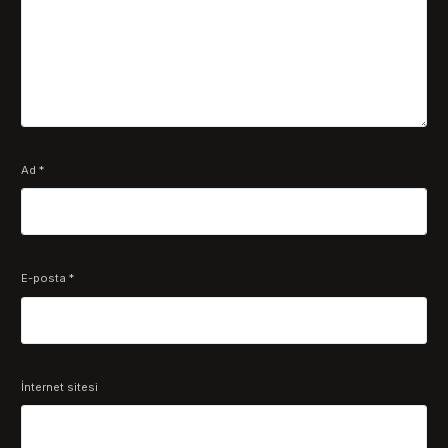
Ad
*
E-posta
*
İnternet sitesi