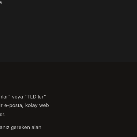
a
nlar” veya “TLD’ler”
lir e-posta, kolay web
ar.
pmanız gereken alan