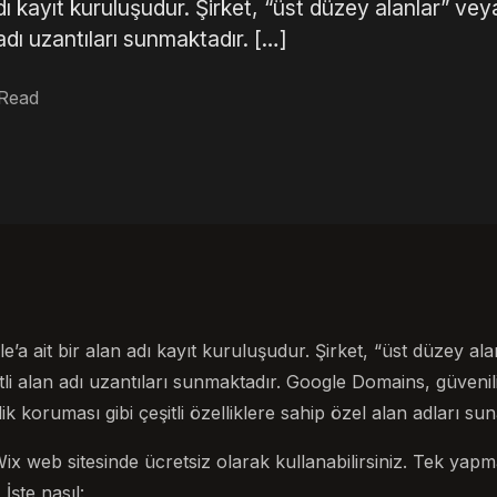
ı kayıt kuruluşudur. Şirket, “üst düzey alanlar” vey
 adı uzantıları sunmaktadır. […]
 Read
a ait bir alan adı kayıt kuruluşudur. Şirket, “üst düzey ala
itli alan adı uzantıları sunmaktadır. Google Domains, güveni
lik koruması gibi çeşitli özelliklere sahip özel alan adları sun
 Wix web sitesinde ücretsiz olarak kullanabilirsiniz. Tek ya
İşte nasıl: