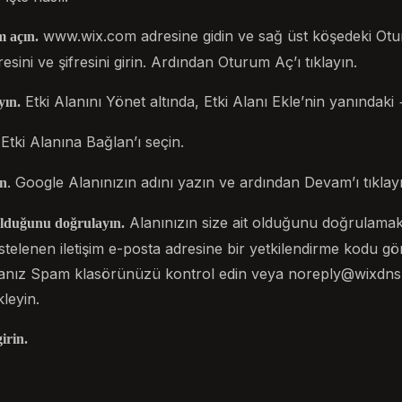
www.wix.com adresine gidin ve sağ üst köşedeki Otur
m açın.
sini ve şifresini girin. Ardından Oturum Aç’ı tıklayın.
Etki Alanını Yönet altında, Etki Alanı Ekle’nin yanındaki +
yın.
Etki Alanına Bağlan’ı seçin.
. Google Alanınızın adını yazın ve ardından Devam’ı tıklay
in
Alanınızın size ait olduğunu doğrulamak
t olduğunu doğrulayın.
stelenen iletişim e-posta adresine bir yetkilendirme kodu g
anız Spam klasörünüzü kontrol edin veya noreply@wixdns.n
leyin.
irin.