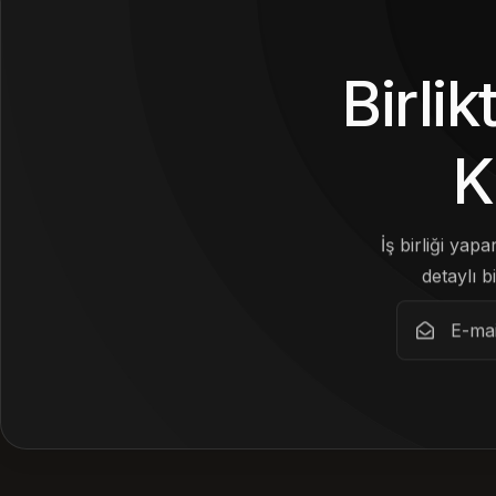
Birli
K
İş birliği yap
detaylı bi