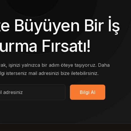
kte Büyüyen Bir İş
urma Fırsatı!
arak, işinizi yalnızca bir adım öteye taşıyoruz. Daha
lgi isterseniz mail adresinizi bize iletebilirsiniz.
Bilgi Al