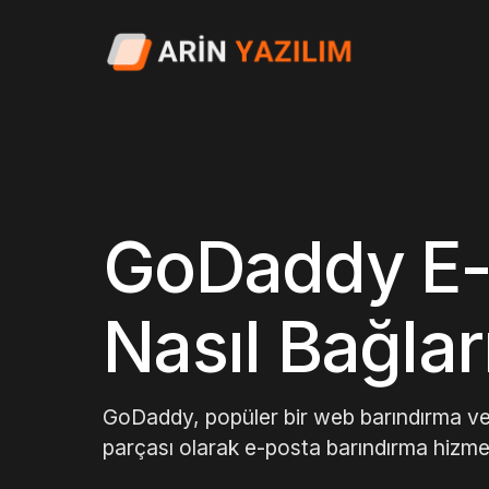
GoDaddy E-
Nasıl Bağla
GoDaddy, popüler bir web barındırma ve a
parçası olarak e-posta barındırma hizmet