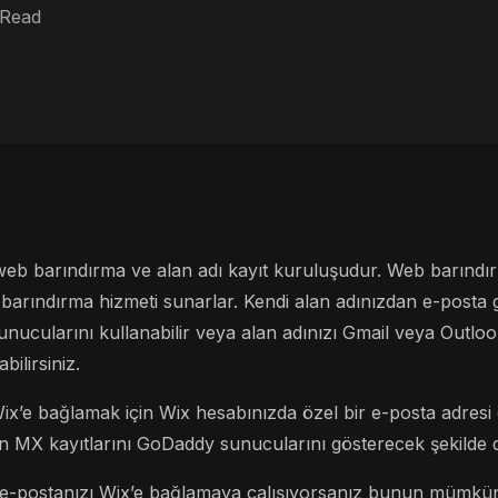
 Read
eb barındırma ve alan adı kayıt kuruluşudur. Web barındırm
 barındırma hizmeti sunarlar. Kendi alan adınızdan e-posta 
ucularını kullanabilir veya alan adınızı Gmail veya Outloo
ilirsiniz.
x’e bağlamak için Wix hesabınızda özel bir e-posta adresi
in MX kayıtlarını GoDaddy sunucularını gösterecek şekilde d
postanızı Wix’e bağlamaya çalışıyorsanız bunun mümkün