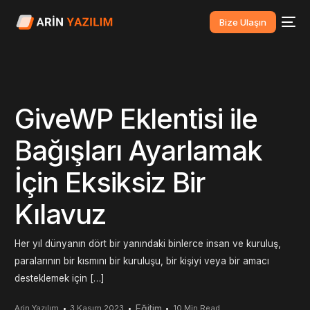
Bize Ulaşın
GiveWP Eklentisi ile
Bağışları Ayarlamak
İçin Eksiksiz Bir
Kılavuz
Her yıl dünyanın dört bir yanındaki binlerce insan ve kuruluş,
paralarının bir kısmını bir kuruluşu, bir kişiyi veya bir amacı
desteklemek için […]
Eğitim
Arin Yazılım
3 Kasım 2023
10 Min Read