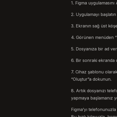
1. Figma uygulamasını 
2. Uygulamayı başlatın
3. Ekranın sağ üst köş
4. Görünen menüden “Y
5. Dosyanıza bir ad ve
6. Bir sonraki ekranda
7. Cihaz şablonu olara
“Oluştur”a dokunun.
8. Artık dosyanızı tel
yapmaya başlamanız yet
Figma’yı telefonunuzla 
Bu hızlı kılavuzla, heme