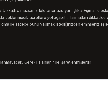
Dikkatli olmazsanız telefonunuzu yanlışlıkla Figma ile eş
:
da beklenmedik ücretlere yol açabilir. Talimatları dikkatl
igma ile sadece bunu yapmak istediğinizden eminseniz eşleş
nlanmayacak.
Gerekli alanlar
*
ile işaretlenmişlerdir