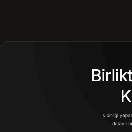
Birli
K
İş birliği yap
detaylı bi