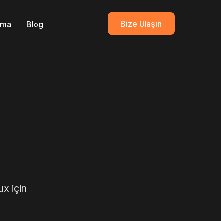
Bize Ulaşın
ırma
Blog
l
ux için