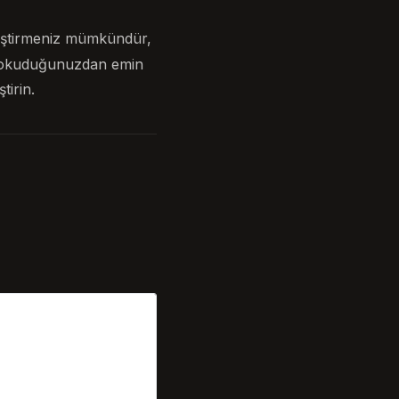
leştirmeniz mümkündür,
ice okuduğunuzdan emin
tirin.