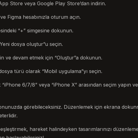
App Store veya Google Play Store’dan indirin.
 ve Figma hesabınızla oturum açın.
esindeki “+” simgesine dokunun.
eni dosya oluştur”u seçin.
rin ve devam etmek için “Oluştur”a dokunun.
 dosya türü olarak “Mobil uygulama”yı seçin.
k “iPhone 6/7/8” veya “iPhone X” arasından seçim yapın v
efonunuzda görebileceksiniz. Düzenlemek için ekrana dokunm
erlidir.
eşleştirmek, hareket halindeyken tasarımlarınızı düzenleme
n başlayabilirsiniz!