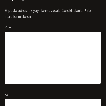
E-posta adresiniz yayınlanmayacak.
Gerekli alanlar
*
ile
işaretlenmişlerdir
Yorum
*
Ad
*