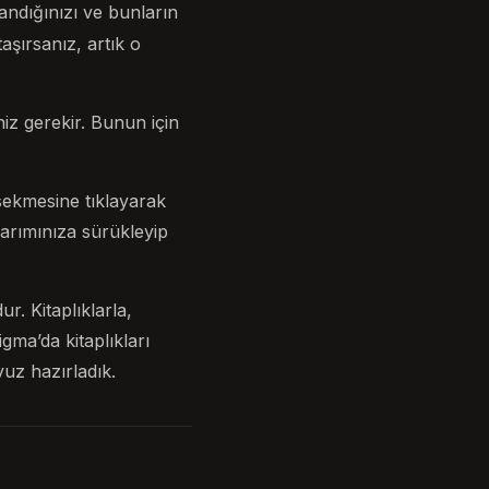
andığınızı ve bunların
taşırsanız, artık o
z gerekir. Bunun için
sekmesine tıklayarak
sarımınıza sürükleyip
r. Kitaplıklarla,
gma’da kitaplıkları
vuz hazırladık.