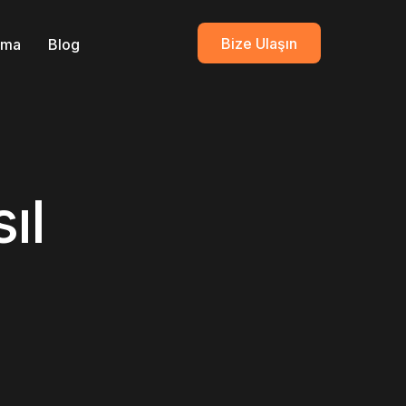
Bize Ulaşın
ırma
Blog
ıl