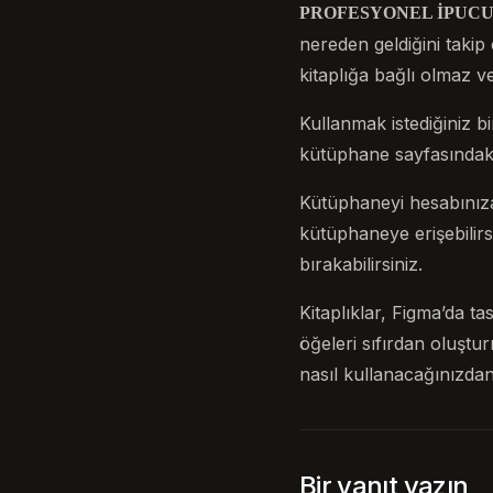
PROFESYONEL İPUCU
nereden geldiğini takip 
kitaplığa bağlı olmaz v
Kullanmak istediğiniz 
kütüphane sayfasındaki
Kütüphaneyi hesabınıza
kütüphaneye erişebilirs
bırakabilirsiniz.
Kitaplıklar, Figma’da t
öğeleri sıfırdan oluştu
nasıl kullanacağınızdan
Bir yanıt yazın