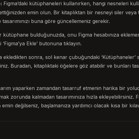
Figma’daki kütüphaneleri kullanırken, hangi nesneleri kull
:
ettiğinizden emin olun. Bir kitaplıktan bir nesneyi siler veya 
e tasarımınızı buna göre güncellemeniz gerekir.
bir kütüphane bulduğunuzda, onu Figma hesabınıza eklemeni
 ‘Figma’ya Ekle’ butonuna tıklayın.
 ekledikten sonra, sol kenar çubuğundaki ‘Kütüphaneler’ 
iniz. Buradan, kitaplıktaki öğelere göz atabilir ve bunları ta
asarım yaparken zamandan tasarruf etmenin harika bir yoludu
rmak zorunda kalmadan tasarımınıza hızla ekleyebilirsiniz. Fi
 emin değilseniz, başlamanıza yardımcı olacak kısa bir kıla