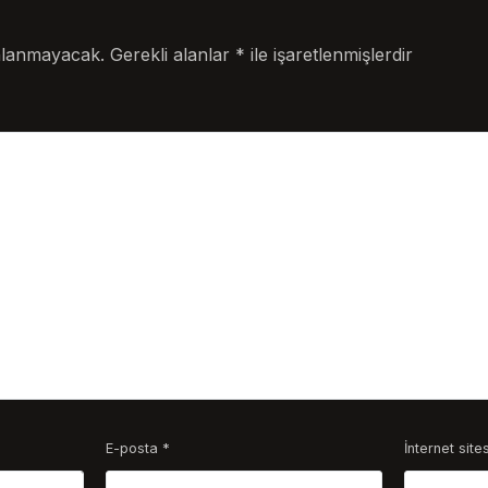
nlanmayacak.
Gerekli alanlar
*
ile işaretlenmişlerdir
E-posta
*
İnternet sites