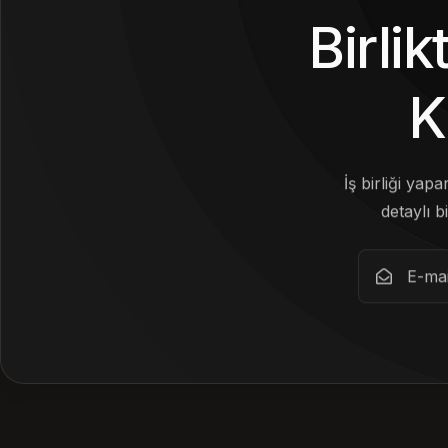
Birli
K
İş birliği yap
detaylı bi