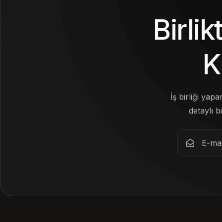
Birli
K
İş birliği yap
detaylı bi