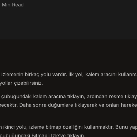
2 Min Read
izlemenin birkaç yolu vardır. İlk yol, kalem aracını kullanm
llar çizebilirsiniz.
çubuğundaki kalem aracına tıklayın, ardından resme tıkla
necektir. Daha sonra düğümlere tıklayarak ve onları hareket
 ikinci yolu, izleme bitmap özelliğini kullanmaktır. Bunu y
çubuğundaki Bitmap’i İzle’ye tıklayın.