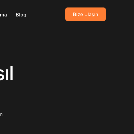
Bize Ulaşın
ırma
Blog
ıl
em