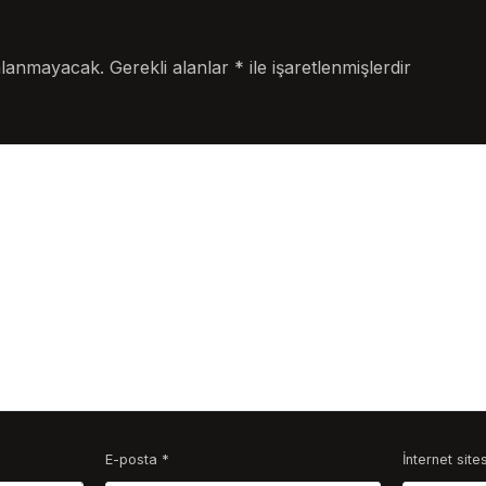
nlanmayacak.
Gerekli alanlar
*
ile işaretlenmişlerdir
E-posta
*
İnternet sites