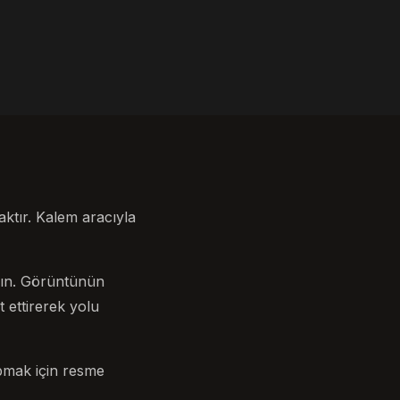
aktır. Kalem aracıyla
yın. Görüntünün
 ettirerek yolu
apmak için resme