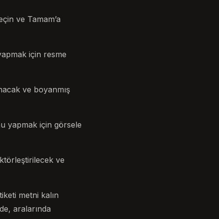
seçin ve Tamam’a
 yapmak için resme
anacak ve boyanmış
nu yapmak için görsele
törleştirilecek ve
iketi metni kalın
 de, aralarında