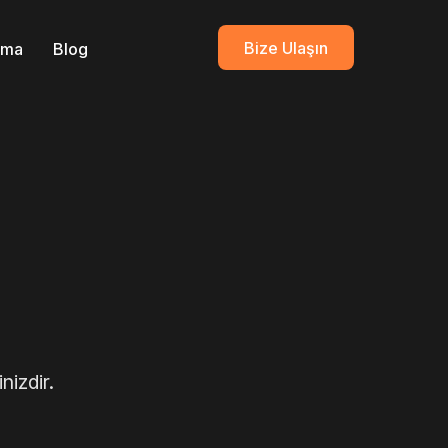
Bize Ulaşın
ırma
Blog
nizdir.