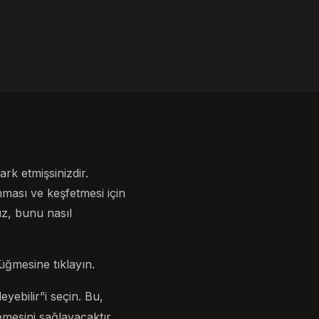
k etmişsinizdir.
nması ve keşfetmesi için
ız, bunu nasıl
üğmesine tıklayın.
yebilir”i seçin. Bu,
mesini sağlayacaktır.