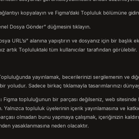
ğlantıyı kopyalayın ve Figma’daki Topluluk bölümüne gidin
nel Dosya Gönder” düğmesini tıklayın.
sya URL’si” alanına yapıştırın ve dosyanız için bir başlık e
z artık Topluluktaki tüm kullanıcılar tarafından görülebilir.
opluluğunda yayınlamak, becerilerinizi sergilemenin ve diğ
bir yoludur. Sadece birkaç tıklamayla tasarımlarınızı dünyayl
Figma topluluğunun bir parçası değilseniz, web sitesinde 
:
 Yalnızca topluluk üyelerinin içerik yayınlamasına ve katk
 parçası olmadan bunu yapmaya çalışmak, içeriğinizin kaldır
nden yasaklanmasına neden olacaktır.