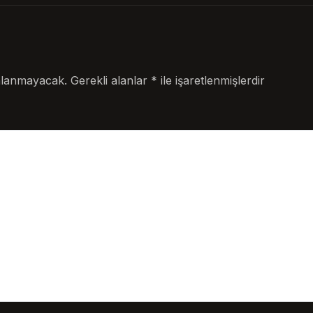
nlanmayacak.
Gerekli alanlar
*
ile işaretlenmişlerdir