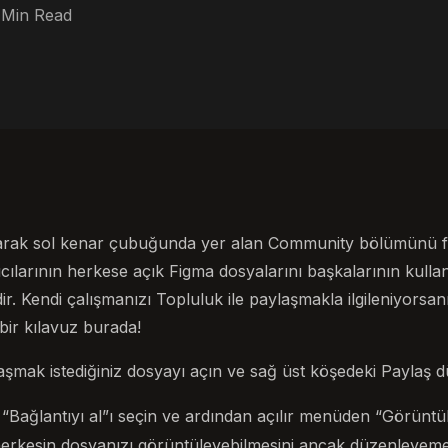
 Min Read
olarak sol kenar çubuğunda yer alan Community bölümünü far
cılarının herkese açık Figma dosyalarını başkalarının kulla
ir. Kendi çalışmanızı Topluluk ile paylaşmakla ilgileniyorsan
 bir kılavuz burada!
şmak istediğiniz dosyayı açın ve sağ üst köşedeki Paylaş d
“Bağlantıyı al”ı seçin ve ardından açılır menüden “Görüntüle
herkesin dosyanızı görüntüleyebilmesini ancak düzenleyeme