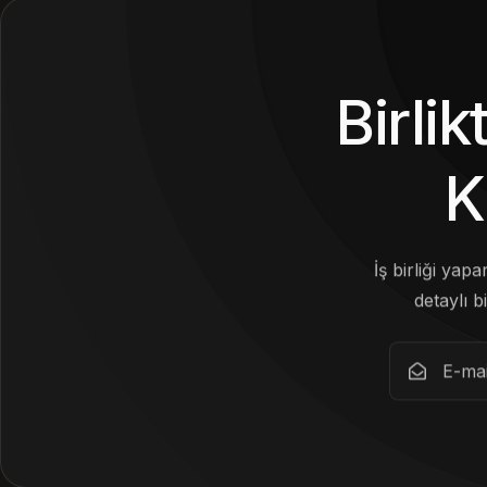
Birli
K
İş birliği yap
detaylı bi