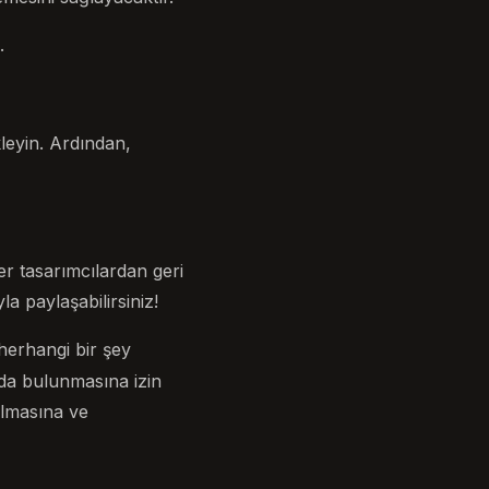
.
kleyin. Ardından,
er tasarımcılardan geri
a paylaşabilirsiniz!
herhangi bir şey
ıda bulunmasına izin
ılmasına ve