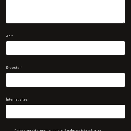
Ad
*
E-posta
*
İnternet sitesi
Daha sonraki yorumlarımda kullanılması için adım, e-