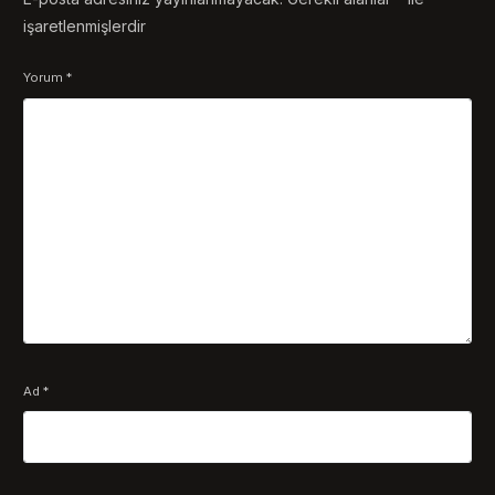
işaretlenmişlerdir
Yorum
*
Ad
*