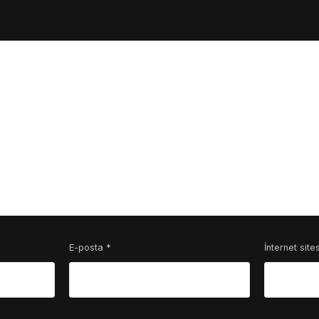
E-posta
*
İnternet sites