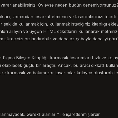
an yararlanabilirsiniz. Öyleyse neden bugün denemiyorsunuz
lıkları, zamandan tasarruf etmenin ve tasarımlarınızı tutarlı
bir şekilde kullanmak için, kullanmak istediğiniz kitaplığı ekl
şenleri arayın ve uygun HTML etiketlerini kullanarak metniniz
rım sürecinizi hızlandırabilir ve daha az çabayla daha iyi gö
Figma Bileşen Kitaplığı, karmaşık tasarımları hızlı ve kolay
:
olabilecek güçlü bir araçtır. Ancak, bu aracı dikkatli kullan
re karmaşık ve bakımı zor tasarımlar kolayca oluşturabilirs
nlanmayacak.
Gerekli alanlar
*
ile işaretlenmişlerdir