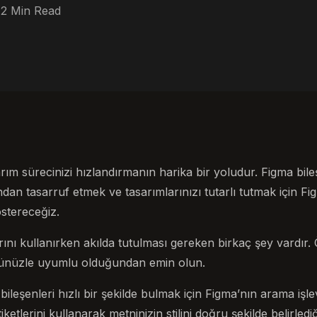
2 Min Read
sarım sürecinizi hızlandırmanın harika bir yoludur. Figma bileş
dan tasarruf etmek ve tasarımlarınızı tutarlı tutmak için Figm
östereceğiz.
rını kullanırken akılda tutulması gereken birkaç şey vardır. 
münüzle uyumlu olduğundan emin olun.
an bileşenleri hızlı bir şekilde bulmak için Figma’nın arama iş
etlerini kullanarak metninizin stilini doğru şekilde belirled