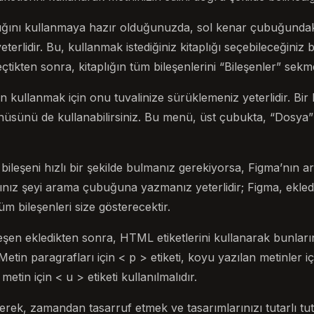
plığını kullanmaya hazır olduğunuzda, sol kenar çubuğundaki
erlidir. Bu, kullanmak istediğiniz kitaplığı seçebileceğiniz 
seçtikten sonra, kitaplığın tüm bileşenlerini “Bileşenler” sekme
şen kullanmak için onu tuvalinize sürüklemeniz yeterlidir. Bir 
nüsünü de kullanabilirsiniz. Bu menü, üst çubukta, “Dosy
ir bileşeni hızlı bir şekilde bulmanız gerekiyorsa, Figma’nın a
ığınız şeyi arama çubuğuna yazmanız yeterlidir; Figma, ekled
üm bileşenleri size gösterecektir.
eşen ekledikten sonra, HTML etiketlerini kullanarak bunların 
Metin paragrafları için < p > etiketi, koyu yazılan metinler iç
li metin için < u > etiketi kullanılmalıdır.
eyerek, zamandan tasarruf etmek ve tasarımlarınızı tutarlı tu