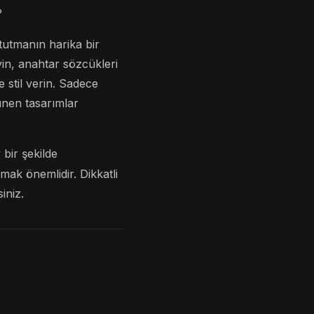
?
 tutmanın harika bir
eyin, anahtar sözcükleri
e stil verin. Sadece
rünen tasarımlar
 bir şekilde
mak önemlidir. Dikkatli
iniz.