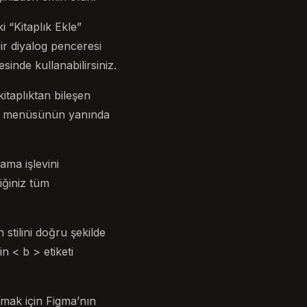
 “Kitaplık Ekle”
bir diyalog penceresi
sinde kullanabilirsiniz.
kitaplıktan bileşen
a” menüsünün yanında
rama işlevini
iğiniz tüm
stilini doğru şekilde
in < b > etiketi
tmak için Figma’nın