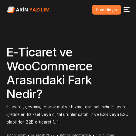
Bize Ulaşın
E-Ticaret ve
WooCommerce
Arasındaki Fark
Nedir?
E-ticaret, çevrimiçi olarak mal ve hizmet alım satımıdır. E-ticaret
işletmeleri fiziksel veya dijital ürünler satabilir ve B2B veya B2C
olabilirler. B2B e-ticaret […]
WooCommerce
Ayten Sakiz
14 Aralık 2022
1 Min Read