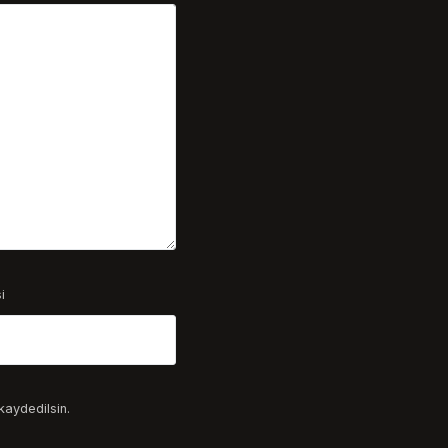
i
kaydedilsin.