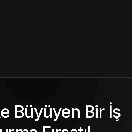
kte Büyüyen Bir İş