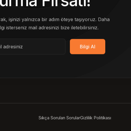
urma Fırsatı!
arak, işinizi yalnızca bir adım öteye taşıyoruz. Daha
lgi isterseniz mail adresinizi bize iletebilirsiniz.
Bilgi Al
Sıkça Sorulan Sorular
Gizlilik Politikası