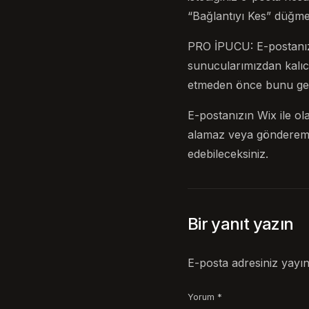
“Bağlantıyı Kes” düğmes
PRO İPUCU: E-postanızı
sunucularımızdan kalıc
etmeden önce bunu ger
E-postanızın Wix ile ola
alamaz veya gönderemez
edebileceksiniz.
Bir yanıt yazın
E-posta adresiniz yayı
Yorum
*