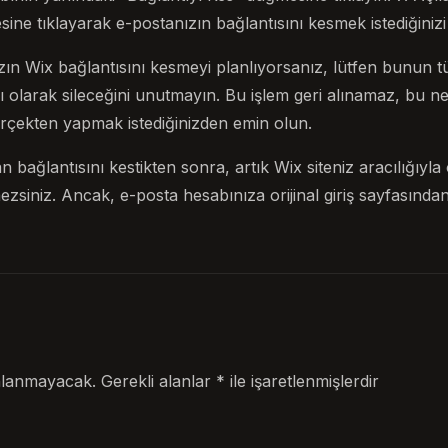
ine tıklayarak e-postanızın bağlantısını kesmek istediğinizi
n Wix bağlantısını kesmeyi planlıyorsanız, lütfen bunun tü
ı olarak sileceğini unutmayın. Bu işlem geri alınamaz, bu n
çekten yapmak istediğinizden emin olun.
n bağlantısını kestikten sonra, artık Wix siteniz aracılığıyl
siniz. Ancak, e-posta hesabınıza orijinal giriş sayfasınd
nlanmayacak.
Gerekli alanlar
*
ile işaretlenmişlerdir