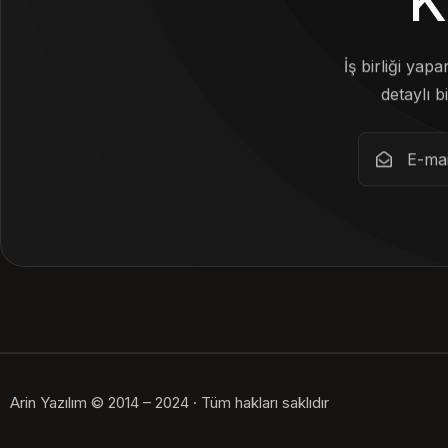
K
İş birliği yap
detaylı bi
Arin Yazılım © 2014 – 2024 · Tüm hakları saklıdır