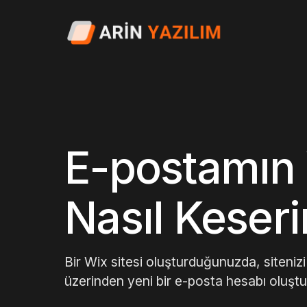
E-postamın 
Nasıl Keser
Bir Wix sitesi oluşturduğunuzda, siteni
üzerinden yeni bir e-posta hesabı oluştu