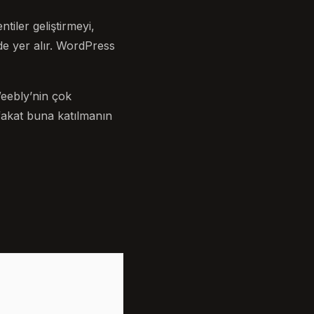
iler geliştirmeyi,
de yer alır. WordPress
eebly’nin çok
 fakat buna katılmanın