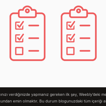
nızı verdiğinizde yapmanız gereken ilk şey, Weebly’deki 
uğundan emin olmaktır. Bu durum blogunuzdaki tüm içeriği a