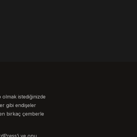
 olmak istediğinizde
er gibi endişeler
en birkaç çemberle
rdPress’i ve onu