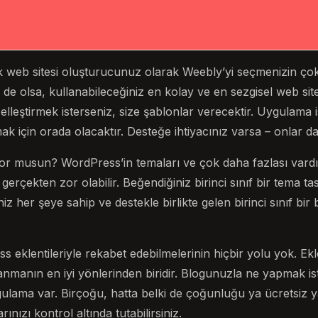
lk web sitesi oluşturucunuz olarak Weebly’yi seçmenizin ço
de olsa, kullanabileceğiniz en kolay ve en sezgisel web sit
lleştirmek isterseniz, size şablonlar verecektir. Uygulama
k için orada olacaktır. Desteğe ihtiyacınız varsa – onlar d
or musun? WordPress’in temaları ve çok daha fazlası vardır
gerçekten zor olabilir. Beğendiğiniz birinci sınıf bir tema t
niz her şeye sahip ve destekle birlikte gelen birinci sınıf b
eklentileriyle rekabet edebilmelerinin hiçbir yolu yok. Ekle
anmanın en iyi yönlerinden biridir. Blogunuzla ne yapmak ist
gulama var. Birçoğu, hatta belki de çoğunluğu ya ücretsiz y
ızı kontrol altında tutabilirsiniz.