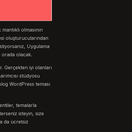
k mantıklı olmasının
esi oluşturucularından
 istiyorsanız, Uygulama
a orada olacak.
. Gerçekten iyi olanları
asarımcısı stüdyosu
ir blog WordPress teması
ntiler, temalarla
erseniz isteyin, size
a da ücretsiz