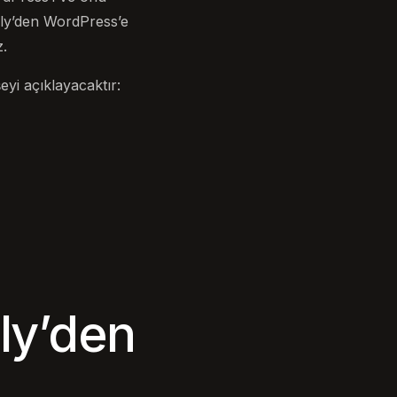
bly’den WordPress’e
.
yi açıklayacaktır:
ly’den