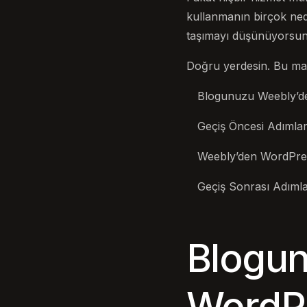
kullanmanın birçok ne
taşımayı düşünüyorsun
Doğru yerdesin. Bu maka
Blogunuzu Weebly’de
Geçiş Öncesi Adımla
Weebly’den WordPress
Geçiş Sonrası Adıml
Blogu
WordPr