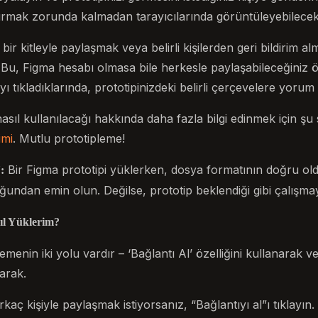
urmak zorunda kalmadan tarayıcılarında görüntüleyebilecek
 bir kitleyle paylaşmak veya belirli kişilerden geri bildirim 
. Bu, Figma hesabı olmasa bile herkesle paylaşabileceğiniz ö
yı tıkladıklarında, prototipinizdeki belirli çerçevelere yorum
nasıl kullanılacağı hakkında daha fazla bilgi edinmek için şu
imi
. Mutlu prototipleme!
Bir Figma prototipi yüklerken, dosya formatının doğru o
:
ğundan emin olun. Değilse, prototip beklendiği gibi çalışmaya
ıl Yüklerim?
emenin iki yolu vardır – ‘Bağlantı Al’ özelliğini kullanarak v
narak.
irkaç kişiyle paylaşmak istiyorsanız, “Bağlantıyı al”ı tıklayı