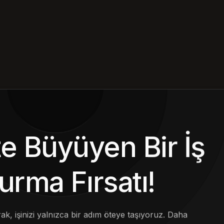
kte Büyüyen Bir İş
urma Fırsatı!
arak, işinizi yalnızca bir adım öteye taşıyoruz. Daha