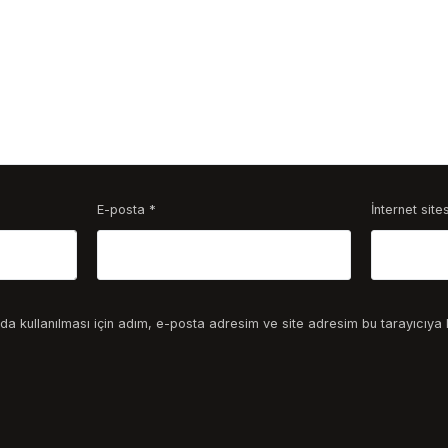
E-posta
*
İnternet sites
a kullanılması için adım, e-posta adresim ve site adresim bu tarayıcıya 