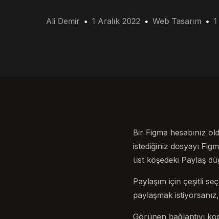
Ali Demir
1 Aralık 2022
Web Tasarım
1
Bir Figma hesabınız o
istediğiniz dosyayı Fi
üst köşedeki Paylaş düğ
Paylaşım için çeşitli se
paylaşmak istiyorsanız, 
Görünen bağlantıyı kopy