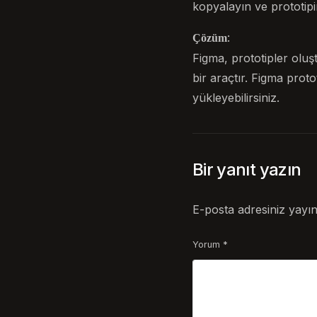
kopyalayın ve prototipin
:
Çözüm
Figma, prototipler oluşt
bir araçtır. Figma protot
yükleyebilirsiniz.
Bir yanıt yazın
E-posta adresiniz yayı
Yorum
*