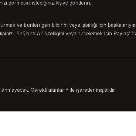
izi görmesini istediğiniz kişiye gönderin.
urmak ve bunları geri bildirim veya işbirliği için başkalarıyl
ipinizi ‘Bağlantı Al’ özelliğini veya ‘İncelemek İçin Paylaş’ ö
nlanmayacak.
Gerekli alanlar
*
ile işaretlenmişlerdir