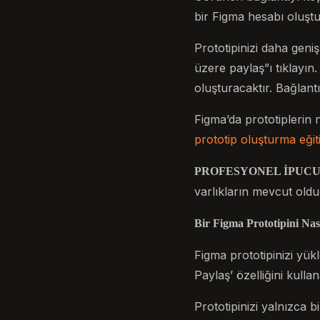
bir Figma hesabı oluşt
Prototipinizi daha geniş
üzere paylaş”ı tıklayın
oluşturacaktır. Bağlantı
Figma’da prototiplerin 
prototip oluşturma eğit
PROFESYONEL İPUCU
varlıkların mevcut oldu
Bir Figma Prototipini Nas
Figma prototipinizi yükl
Paylaş’ özelliğini kulla
Prototipinizi yalnızca b