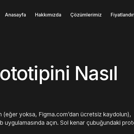
Anasayfa
Hakkımızda
Çözümlerimiz
Fiyatland
ototipini Nasıl
m (eğer yoksa, Figma.com’dan ücretsiz kaydolun),
b uygulamasında açın. Sol kenar çubuğundaki prot