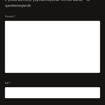
işaretlenmişlerdir
Yorum
*
Ad
*