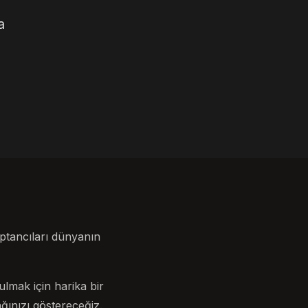
a
optancıları dünyanın
lmak için harika bir
ınızı göstereceğiz.