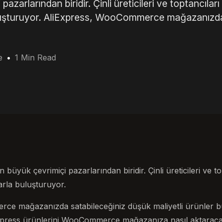
zarlarından biridir. Çinli üreticileri ve toptancıları
 buluşturuyor. AliExpress, WooCommerce mağazanızd
e
1 Min Read
büyük çevrimiçi pazarlarından biridir. Çinli üreticileri ve t
larla buluşturuyor.
e mağazanızda satabileceğiniz düşük maliyetli ürünler bu
Express ürünlerini WooCommerce mağazanıza nasıl aktaracağ