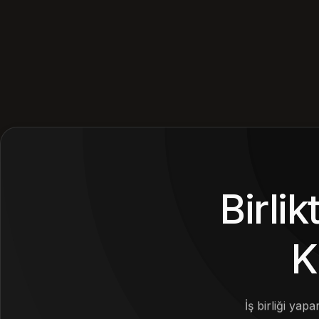
Birli
K
İş birliği yap