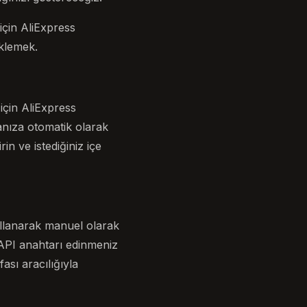
çin AliExpress
eklemek.
çin AliExpress
anıza otomatik olarak
in ve istediğiniz içe
kullanarak manuel olarak
 API anahtarı edinmeniz
ası aracılığıyla