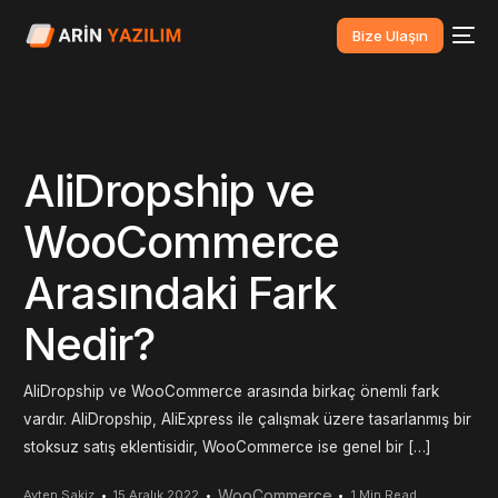
Bize Ulaşın
AliDropship ve
WooCommerce
Arasındaki Fark
Nedir?
AliDropship ve WooCommerce arasında birkaç önemli fark
vardır. AliDropship, AliExpress ile çalışmak üzere tasarlanmış bir
stoksuz satış eklentisidir, WooCommerce ise genel bir […]
WooCommerce
Ayten Sakiz
15 Aralık 2022
1 Min Read