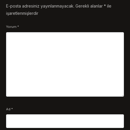
E-posta adresiniz yayınlanmayacak.
Gerekli alanlar
*
ile
işaretlenmişlerdir
Yorum
*
Ad
*